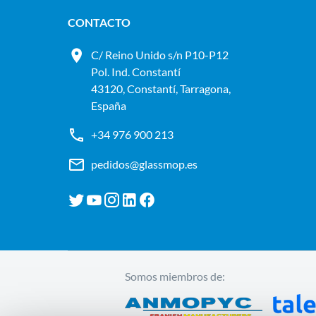
CONTACTO
C/ Reino Unido s/n P10-P12
Pol. Ind. Constantí
43120, Constantí, Tarragona,
España
+34 976 900 213
pedidos@glassmop.es
Somos miembros de: