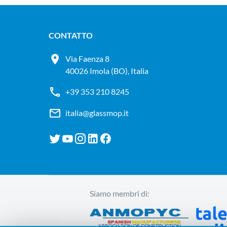
CONTATTO
Via Faenza 8
40026 Imola (BO), Italia
+39 353 210 8245
italia@glassmop.it
Siamo membri di: