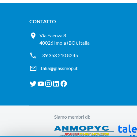
CONTATTO
Via Faenza 8
40026 Imola (BO), Italia
+39 353 210 8245
italia@glassmop.it
Siamo membri di: