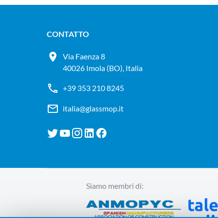
CONTATTO
Via Faenza 8
40026 Imola (BO), Italia
+39 353 210 8245
italia@glassmop.it
Siamo membri di: