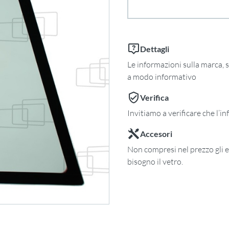
Dettagli
Le informazioni sulla marca, s
a modo informativo
Verifica
Invitiamo a verificare che l’i
Accesori
Non compresi nel prezzo gli e
bisogno il vetro.