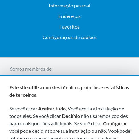
Informação pessoal
Endereços
Favoritos
Configurações de cookies
Somos membros de:
Este site utiliza cookies técnicos próprios e estatísticas
de terceiros.
Se você clicar
Aceitar tudo
, Você aceita a instalação de
todos eles. Se você clicar
Declínio
não usaremos cookies
para quaisquer fins adicionais. Se você clicar
Configurar
Visite-nos em breve em:
você pode decidir sobre sua instalação ou não. Você pode
retirar seu consentimento ou retomá-lo a qualquer