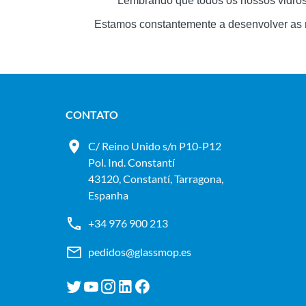
Lembrando que todos os nossos vidro
Estamos constantemente a desenvolver as
CONTATO
C/ Reino Unido s/n P10-P12
Pol. Ind. Constantí
43120, Constantí, Tarragona,
Espanha
+34 976 900 213
pedidos@glassmop.es