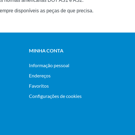
as normas americanas DOT AS1 e AS2.
empre disponíveis as peças de que precisa.
MINHA CONTA
Informação pessoal
Endereços
Favoritos
Configurações de cookies