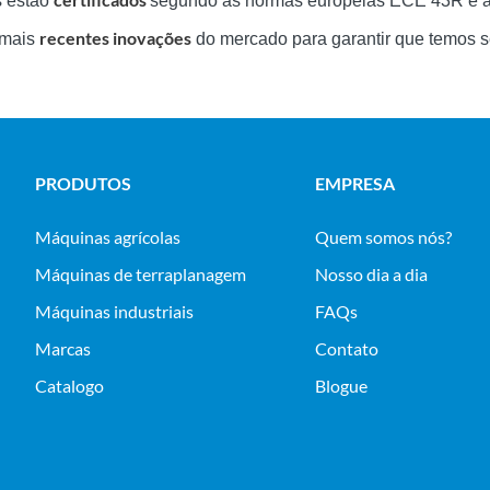
s estão
segundo as normas europeias ECE 43R e 
recentes inovações
 mais
do mercado para garantir que temos s
PRODUTOS
EMPRESA
máquinas agrícolas
Quem somos nós?
máquinas de terraplanagem
Nosso dia a dia
máquinas industriais
FAQs
Marcas
Contato
Catalogo
Blogue