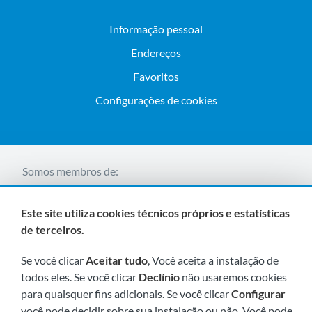
Informação pessoal
Endereços
Favoritos
Configurações de cookies
Somos membros de:
Este site utiliza cookies técnicos próprios e estatísticas
de terceiros.
Se você clicar
Aceitar tudo
, Você aceita a instalação de
todos eles. Se você clicar
Declínio
não usaremos cookies
para quaisquer fins adicionais. Se você clicar
Configurar
Visite-nos em breve em:
você pode decidir sobre sua instalação ou não. Você pode