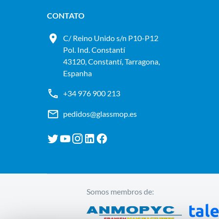
CONTATO
C/ Reino Unido s/n P10-P12
Pol. Ind. Constantí
43120, Constantí, Tarragona,
Espanha
+34 976 900 213
pedidos@glassmop.es
Somos membros de: