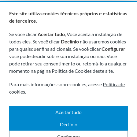
Somos membros de:
Este site utiliza cookies técnicos próprios e estatísticas
de terceiros.
Se você clicar
Aceitar tudo
, Você aceita a instalação de
todos eles. Se você clicar
Declínio
não usaremos cookies
para quaisquer fins adicionais. Se você clicar
Configurar
você pode decidir sobre sua instalação ou não. Você
pode retirar seu consentimento ou retomá-lo a qualquer
Visite-nos em breve em:
momento na página Política de Cookies deste site.
Para mais informações sobre cookies, acesse
Política de
cookies
.
Aceitar tudo
|
|
2026 © Todos os direitos reservados.
Envio
Aviso
|
|
|
legal
Términos e condiçoes
Política de Privacidade
Declínio
Política de cookies
Powered by
Comertis
Configurar