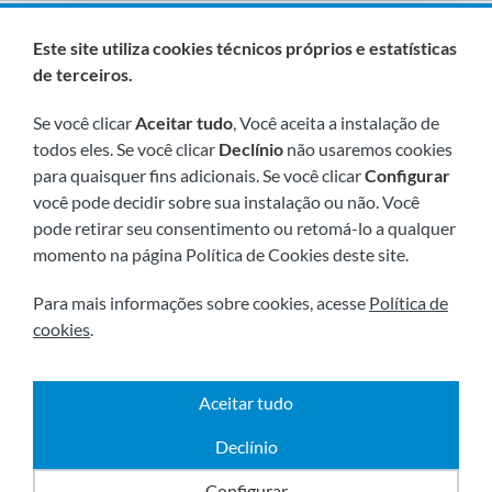
Somos membros de:
Este site utiliza cookies técnicos próprios e estatísticas
de terceiros.
Se você clicar
Aceitar tudo
, Você aceita a instalação de
todos eles. Se você clicar
Declínio
não usaremos cookies
para quaisquer fins adicionais. Se você clicar
Configurar
você pode decidir sobre sua instalação ou não. Você
pode retirar seu consentimento ou retomá-lo a qualquer
Visite-nos em breve em:
momento na página Política de Cookies deste site.
Para mais informações sobre cookies, acesse
Política de
cookies
.
Aceitar tudo
|
|
2026 © Todos os direitos reservados.
Envio
Aviso
|
|
|
legal
Términos e condiçoes
Política de Privacidade
Declínio
Política de cookies
Powered by
Comertis
Configurar