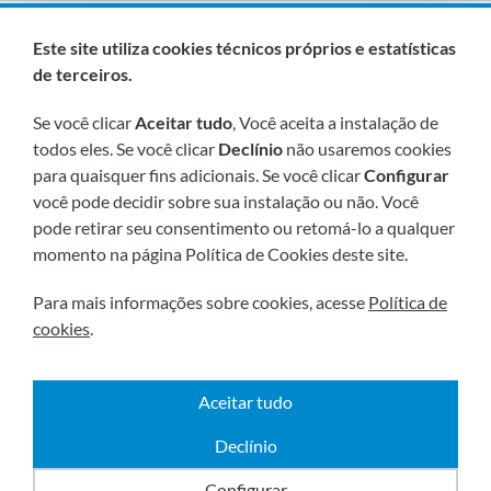
Somos membros de:
Este site utiliza cookies técnicos próprios e estatísticas
de terceiros.
Se você clicar
Aceitar tudo
, Você aceita a instalação de
todos eles. Se você clicar
Declínio
não usaremos cookies
para quaisquer fins adicionais. Se você clicar
Configurar
você pode decidir sobre sua instalação ou não. Você
pode retirar seu consentimento ou retomá-lo a qualquer
Visite-nos em breve em:
momento na página Política de Cookies deste site.
Para mais informações sobre cookies, acesse
Política de
cookies
.
Aceitar tudo
|
|
2026 © Todos os direitos reservados.
Envio
Aviso
|
|
|
legal
Términos e condiçoes
Política de Privacidade
Declínio
Política de cookies
Powered by
Comertis
Configurar