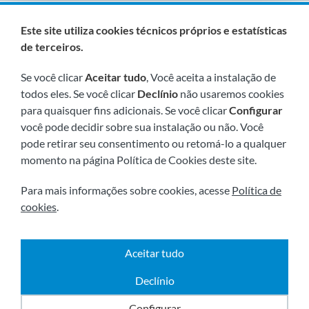
Somos membros de:
Este site utiliza cookies técnicos próprios e estatísticas
de terceiros.
Se você clicar
Aceitar tudo
, Você aceita a instalação de
todos eles. Se você clicar
Declínio
não usaremos cookies
para quaisquer fins adicionais. Se você clicar
Configurar
você pode decidir sobre sua instalação ou não. Você
pode retirar seu consentimento ou retomá-lo a qualquer
Visite-nos em breve em:
momento na página Política de Cookies deste site.
Para mais informações sobre cookies, acesse
Política de
cookies
.
Aceitar tudo
|
|
2026 © Todos os direitos reservados.
Envio
Aviso
|
|
|
legal
Términos e condiçoes
Política de Privacidade
Declínio
Política de cookies
Powered by
Comertis
Configurar