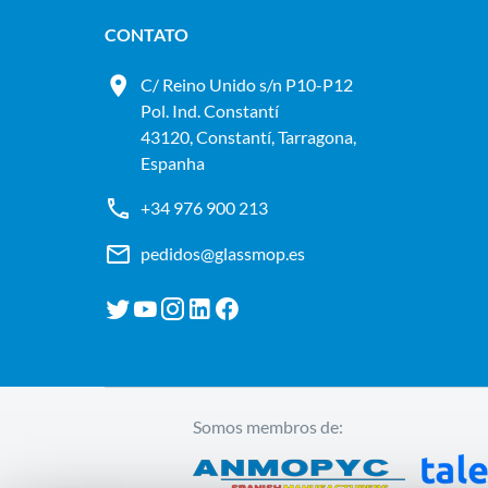
CONTATO
C/ Reino Unido s/n P10-P12
Pol. Ind. Constantí
43120, Constantí, Tarragona,
Espanha
+34 976 900 213
pedidos@glassmop.es
Somos membros de: