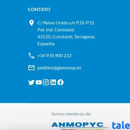
CONTATO
C/ Reino Unido s/n P10-P12
Pol. Ind. Constantí
43120, Constantí, Tarragona,
Espanha
+34 976 900 213
pedidos@glassmop.es
Somos membros de: