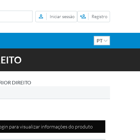
Iniciar sessão
Registro
REITO
RIOR DIREITO
login para visualizar informações do produto