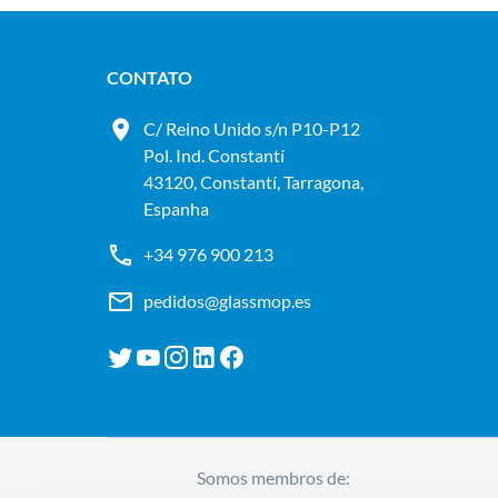
CONTATO
C/ Reino Unido s/n P10-P12
Pol. Ind. Constantí
43120, Constantí, Tarragona,
Espanha
+34 976 900 213
pedidos@glassmop.es
Somos membros de: