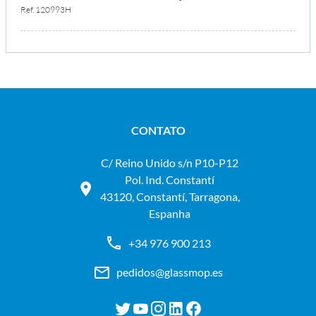
Ref. 120993H
CONTATO
C/ Reino Unido s/n P10-P12
Pol. Ind. Constantí
43120, Constantí, Tarragona,
Espanha
+34 976 900 213
pedidos@glassmop.es