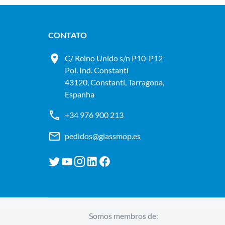
CONTATO
C/ Reino Unido s/n P10-P12
Pol. Ind. Constantí
43120, Constantí, Tarragona,
Espanha
+34 976 900 213
pedidos@glassmop.es
Somos membros de: