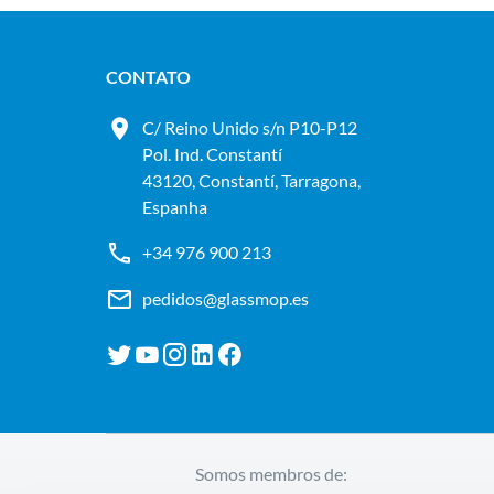
CONTATO
C/ Reino Unido s/n P10-P12
Pol. Ind. Constantí
43120, Constantí, Tarragona,
Espanha
+34 976 900 213
pedidos@glassmop.es
Somos membros de: