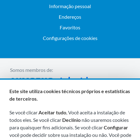
Informação pessoal
Endereços
Favoritos
Configurações de cookies
Somos membros de:
Este site utiliza cookies técnicos próprios e estatísticas
de terceiros.
Se você clicar
Aceitar tudo
, Você aceita a instalação de
todos eles. Se você clicar
Declínio
não usaremos cookies
Visite-nos em breve em:
para quaisquer fins adicionais. Se você clicar
Configurar
você pode decidir sobre sua instalação ou não. Você pode