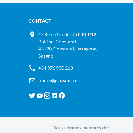
CONTACT
C/ Reino Unido s/n P10-P12
Pol. Ind. Constantí
43120, Constantí, Tarragona,
Spagne
+34 976 900 213
france@glassmop.es
Nous sommes membres de :