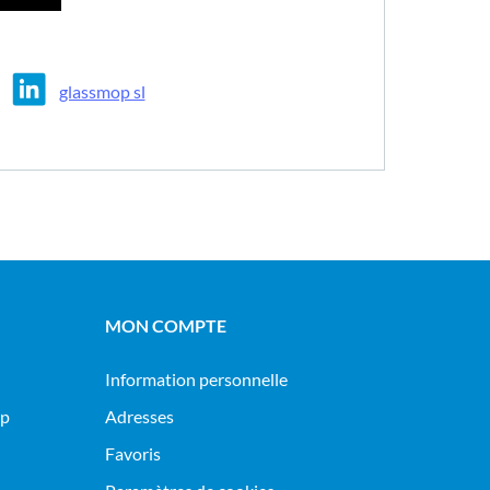
glassmop sl
MON COMPTE
Information personnelle
op
Adresses
Favoris