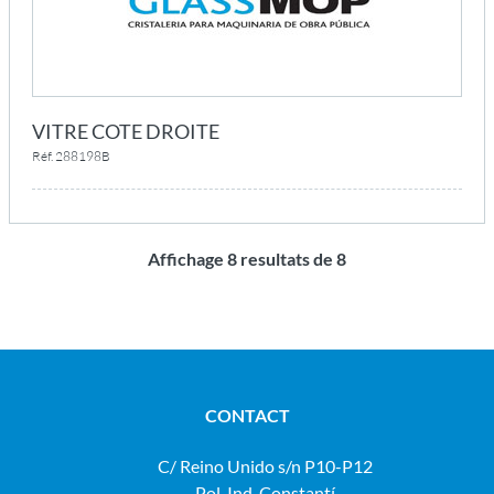
VITRE COTE DROITE
Réf. 288198B
Affichage
8
resultats de
8
CONTACT
C/ Reino Unido s/n P10-P12
Pol. Ind. Constantí