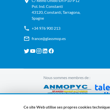
C/ Reino Unido s/n P10-P12
Pol. Ind. Constantí
43120, Constantí, Tarragona,
Spagne
+34 976 900 213
france@glassmop.es
Nous sommes membres de :
Ce site Web utilise ses propres cookies techniques