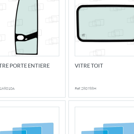
TRE PORTE ENTIERE
VITRE TOIT
. 168010A
Réf. 280788H