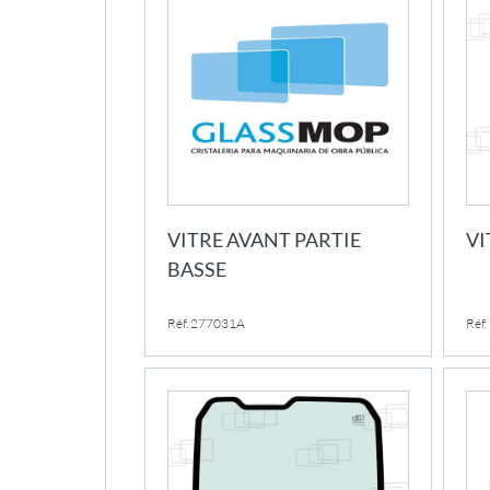
VITRE AVANT PARTIE
VI
BASSE
Réf. 277031A
Réf