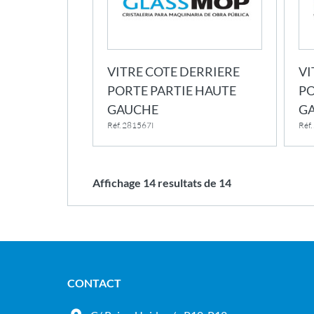
VITRE COTE DERRIERE
VI
PORTE PARTIE HAUTE
PO
GAUCHE
G
Réf. 281567I
Réf
Affichage
14
resultats de
14
CONTACT