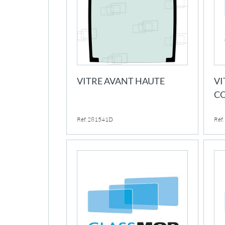
VITRE AVANT HAUTE
VI
CO
Réf. 281541D
Réf