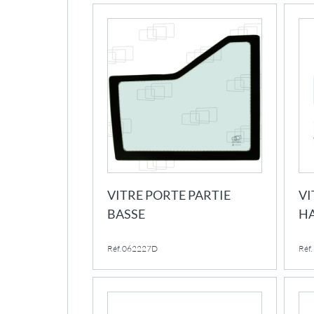
VITRE PORTE PARTIE
VI
BASSE
H
Réf. 062227D
Réf