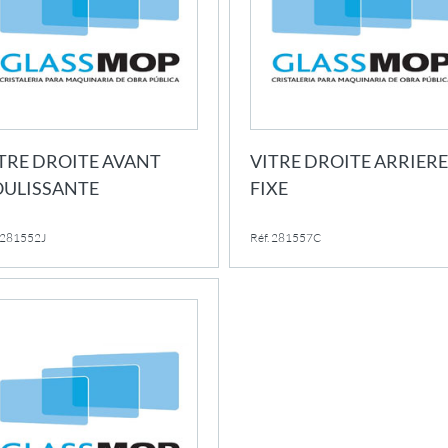
TRE DROITE AVANT
VITRE DROITE ARRIERE
ULISSANTE
FIXE
. 281552J
Réf. 281557C