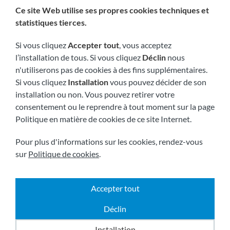
Ce site Web utilise ses propres cookies techniques et
Nous sommes membres de :
statistiques tierces.
Si vous cliquez
Accepter tout
, vous acceptez
l’installation de tous. Si vous cliquez
Déclin
nous
n'utiliserons pas de cookies à des fins supplémentaires.
Si vous cliquez
Installation
vous pouvez décider de son
installation ou non. Vous pouvez retirer votre
consentement ou le reprendre à tout moment sur la page
Visitez-nous bientôt à:
Politique en matière de cookies de ce site Internet.
Pour plus d'informations sur les cookies, rendez-vous
sur
Politique de cookies
.
Accepter tout
|
|
|
2026 © Tous droits réservés.
Envoi
Avis légal
|
|
Termes et conditions
Politique de confidentialité
Déclin
Politique de cookies
Powered by
Comertis
Installation