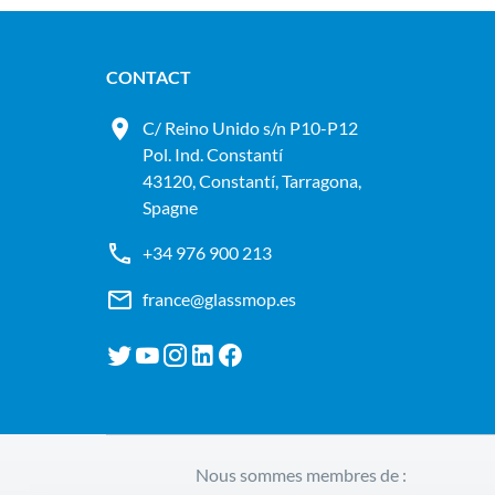
CONTACT
C/ Reino Unido s/n P10-P12
Pol. Ind. Constantí
43120, Constantí, Tarragona,
Spagne
+34 976 900 213
france@glassmop.es
Nous sommes membres de :