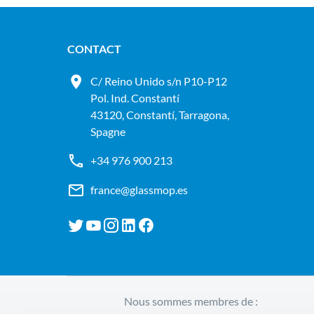
CONTACT
C/ Reino Unido s/n P10-P12
Pol. Ind. Constantí
43120, Constantí, Tarragona,
Spagne
+34 976 900 213
france@glassmop.es
Nous sommes membres de :