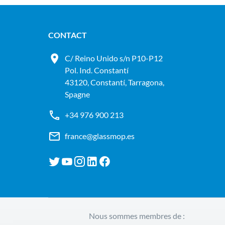
CONTACT
C/ Reino Unido s/n P10-P12
Pol. Ind. Constantí
43120, Constantí, Tarragona,
Spagne
+34 976 900 213
france@glassmop.es
Nous sommes membres de :