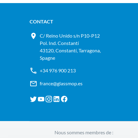
CONTACT
C/ Reino Unido s/n P10-P12
Pol. Ind. Constantí
43120, Constantí, Tarragona,
Spagne
+34 976 900 213
france@glassmop.es
Nous sommes membres de :