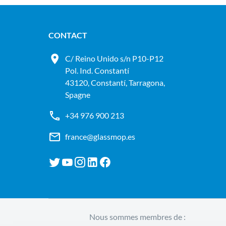
CONTACT
C/ Reino Unido s/n P10-P12
Pol. Ind. Constantí
43120, Constantí, Tarragona,
Spagne
+34 976 900 213
france@glassmop.es
Nous sommes membres de :