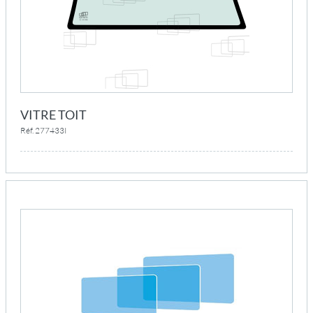
VITRE TOIT
Réf. 277433I