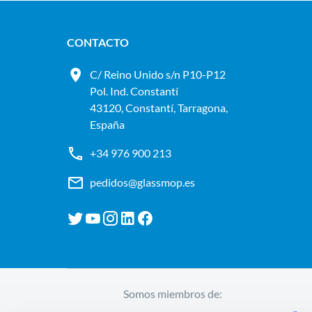
CONTACTO
C/ Reino Unido s/n P10-P12
Pol. Ind. Constantí
43120, Constantí, Tarragona,
España
+34 976 900 213
pedidos@glassmop.es
Somos miembros de: