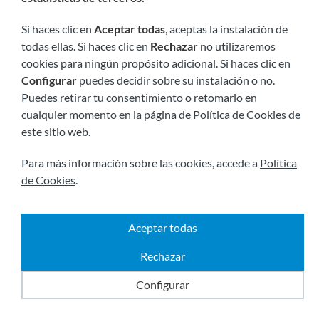
Si haces clic en
Aceptar todas
, aceptas la instalación de
Somos miembros de:
todas ellas. Si haces clic en
Rechazar
no utilizaremos
cookies para ningún propósito adicional. Si haces clic en
Configurar
puedes decidir sobre su instalación o no.
Puedes retirar tu consentimiento o retomarlo en
cualquier momento en la página de Política de Cookies de
este sitio web.
Para más información sobre las cookies, accede a
Política
Visítanos próximamente en:
de Cookies
.
Aceptar todas
Rechazar
|
2026 © Todos los derechos reservados.
Envíos y
Configurar
|
|
|
devoluciones
Aviso legal
Términos y condiciones
|
Política de privacidad
Política de cookies