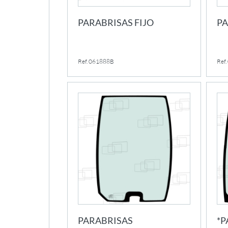
PARABRISAS FIJO
PA
Ref. 061888B
Ref
PARABRISAS
*P