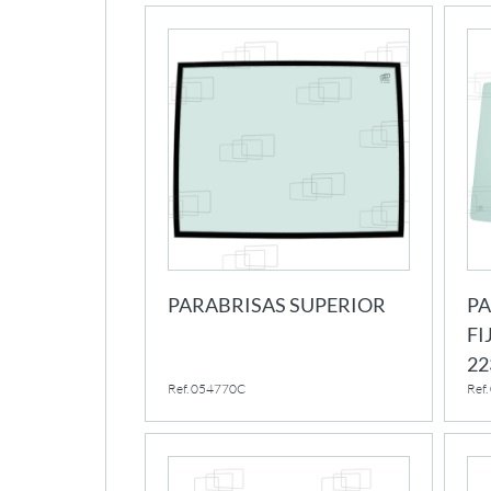
PARABRISAS SUPERIOR
PA
FI
22
Ref. 054770C
Ref