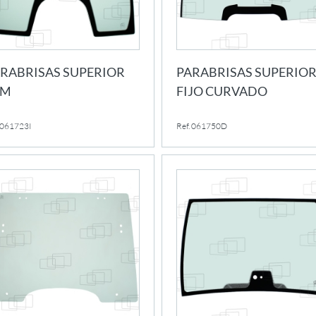
RABRISAS SUPERIOR
PARABRISAS SUPERIO
EM
FIJO CURVADO
 061723I
Ref. 061750D