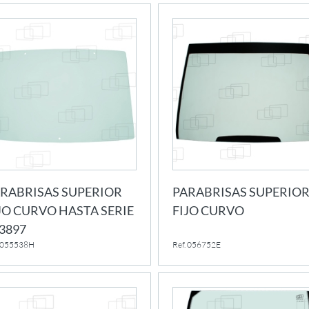
RABRISAS SUPERIOR
PARABRISAS SUPERIO
JO CURVO HASTA SERIE
FIJO CURVO
3897
. 055538H
Ref. 056752E