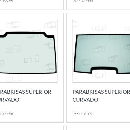
. 106572E
Ref. 107203B
RABRISAS SUPERIOR
PARABRISAS SUPERIO
URVADO
CURVADO
. 109720G
Ref. 110139D