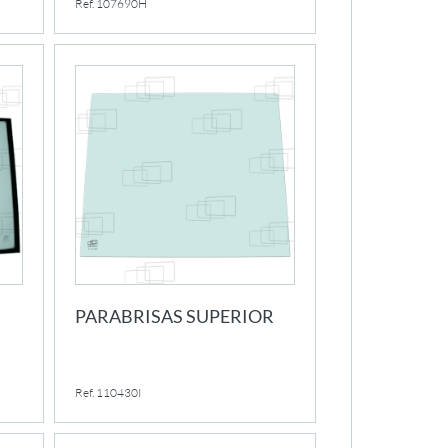
Ref. 107690H
R
PARABRISAS SUPERIOR
Ref. 110430I