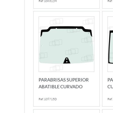
Ref. 106312H
Ref
PARABRISAS SUPERIOR
PA
ABATIBLE CURVADO
C
Ref. 109715D
Ref