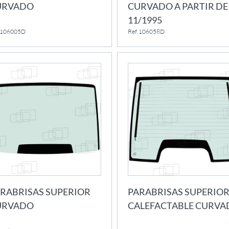
URVADO
CURVADO A PARTIR DE
11/1995
. 106005D
Ref. 106058D
RABRISAS SUPERIOR
PARABRISAS SUPERIO
URVADO
CALEFACTABLE CURVA