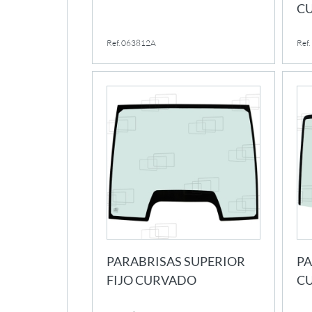
C
Ref. 063812A
Ref
PARABRISAS SUPERIOR
PA
FIJO CURVADO
C