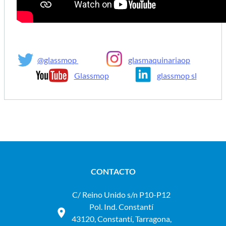
@glassmop
glasmaquinariaop
Glassmop
glassmop sl
CONTACTO
C/ Reino Unido s/n P10-P12
Pol. Ind. Constantí
43120, Constantí, Tarragona,