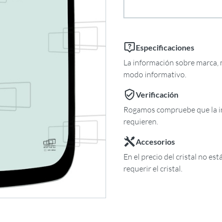
Especificaciones
La información sobre marca, m
modo informativo.
Verificación
Rogamos compruebe que la in
requieren.
Accesorios
En el precio del cristal no es
requerir el cristal.