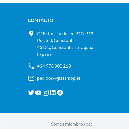
CONTACTO
C/ Reino Unido s/n P10-P12
Pol. Ind. Constantí
43120, Constantí, Tarragona,
España
+34 976 900 213
pedidos@glassmop.es
Somos miembros de: