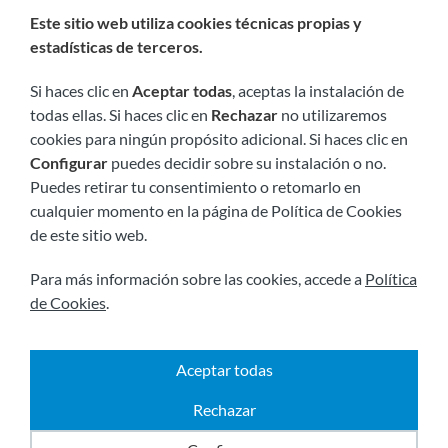
Este sitio web utiliza cookies técnicas propias y
Somos miembros de:
estadísticas de terceros.
Si haces clic en
Aceptar todas
, aceptas la instalación de
todas ellas. Si haces clic en
Rechazar
no utilizaremos
cookies para ningún propósito adicional. Si haces clic en
Configurar
puedes decidir sobre su instalación o no.
Puedes retirar tu consentimiento o retomarlo en
cualquier momento en la página de Política de Cookies
Visítanos próximamente en:
de este sitio web.
Para más información sobre las cookies, accede a
Política
de Cookies
.
Aceptar todas
|
2026 © Todos los derechos reservados.
Envíos y
|
|
|
devoluciones
Aviso legal
Términos y condiciones
Rechazar
|
Política de privacidad
Política de cookies
Powered by
Comertis