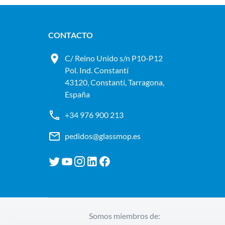
CONTACTO
C/ Reino Unido s/n P10-P12
Pol. Ind. Constantí
43120, Constantí, Tarragona,
España
+34 976 900 213
pedidos@glassmop.es
Somos miembros de: