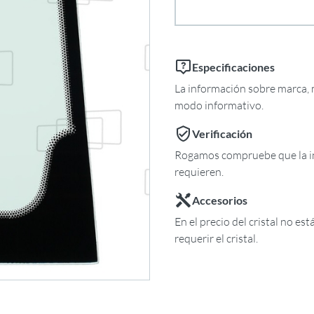
Especificaciones
La información sobre marca, m
modo informativo.
Verificación
Rogamos compruebe que la in
requieren.
Accesorios
En el precio del cristal no es
requerir el cristal.