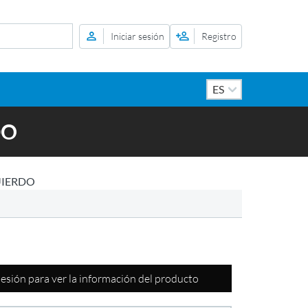
Iniciar sesión
Registro
DO
UIERDO
 sesión para ver la información del producto