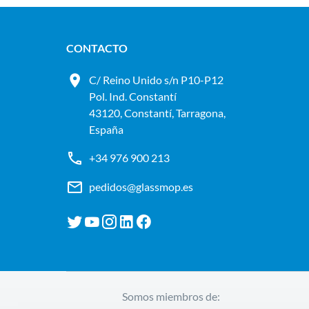
CONTACTO
C/ Reino Unido s/n P10-P12
Pol. Ind. Constantí
43120, Constantí, Tarragona,
España
+34 976 900 213
pedidos@glassmop.es
Somos miembros de: