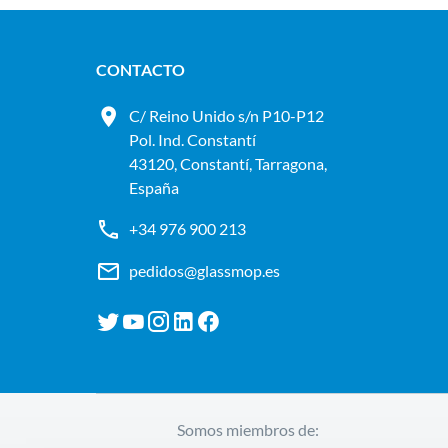
CONTACTO
C/ Reino Unido s/n P10-P12
Pol. Ind. Constantí
43120, Constantí, Tarragona,
España
+34 976 900 213
pedidos@glassmop.es
Somos miembros de: