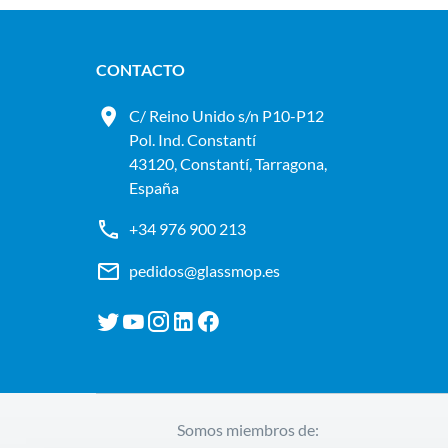
CONTACTO
C/ Reino Unido s/n P10-P12
Pol. Ind. Constantí
43120, Constantí, Tarragona,
España
+34 976 900 213
pedidos@glassmop.es
Somos miembros de: